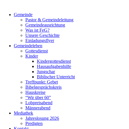
Gemeinde
Pastor & Gemeindeleitung
Gemeindeausrichtung
Was ist FeG?
Unsere Geschichte
Einladungsflyer
Gemeindeleben
Gottesdienst
Kinder
Kindergottesdienst
Hausaufgabenhilfe
Jungschar
Biblischer Unterricht
Treffpunkt: Gebet
Bibelgesprächskreis
Hauskreise
“Wir über 60”
Lobpreisabend
Männerabend
Mediathek
Jahreslosung 2026
Predigten
Kontakt